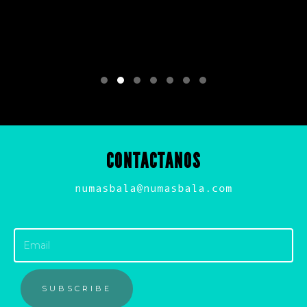
CONTACTANOS
numasbala@numasbala.com